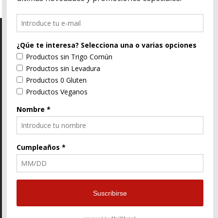
C/ Segorbe, 4 46004 Valencia
E-Mail
96 352 91 31
Enlace
Enlace
Enlace
de
de
de
Facebook
Twitter
instagram
© ZtyLe Design
AranZtyLe
developed by
AranZtyLe