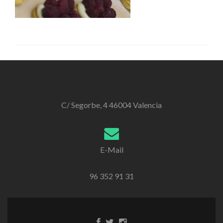
C/ Segorbe, 4 46004 Valencia
E-Mail
96 352 91 31
Enlace
Enlace
Enlace