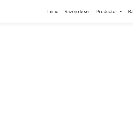
Ir
al
Inicio
Razón de ser
Productos
Ba
contenido