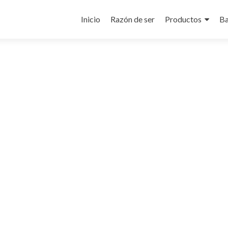
Ir
al
Inicio
Razón de ser
Productos
Ba
contenido