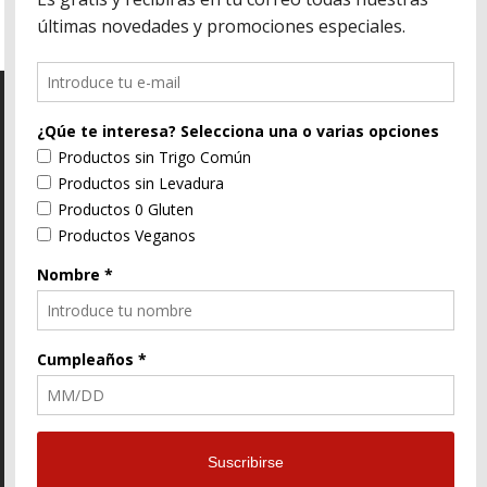
C/ Segorbe, 4 46004 Valencia
E-Mail
96 352 91 31
Enlace
Enlace
Enlace
de
de
de
Facebook
Twitter
instagram
© ZtyLe Design