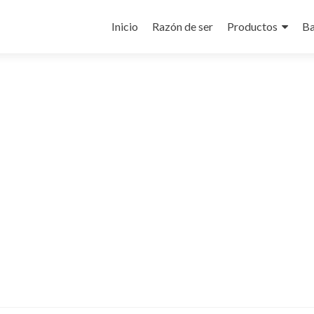
Ir
al
Inicio
Razón de ser
Productos
Ba
contenido