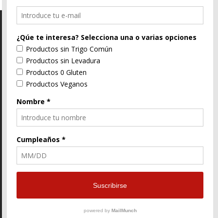
C/ Segorbe, 4 46004 Valencia
E-Mail
96 352 91 31
Enlace
Enlace
Enlace
de
de
de
Facebook
Twitter
instagram
© ZtyLe Design
AranZtyLe
developed by
AranZtyLe