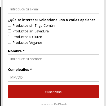
C/ Segorbe, 4 46004 Valencia
E-Mail
96 352 91 31
Enlace
Enlace
Enlace
de
de
de
Facebook
Twitter
instagram
© ZtyLe Design
AranZtyLe
developed by
AranZtyLe