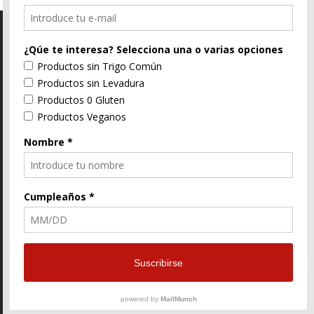
C/ Segorbe, 4 46004 Valencia
E-Mail
96 352 91 31
Enlace
Enlace
Enlace
de
de
de
Facebook
Twitter
instagram
© ZtyLe Design
AranZtyLe
developed by
AranZtyLe