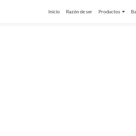
Ir
al
Inicio
Razón de ser
Productos
Ba
contenido