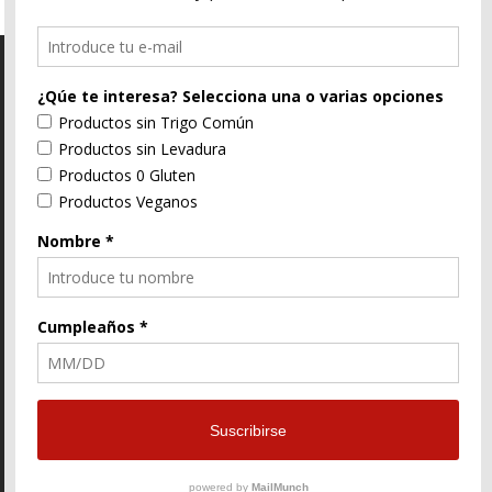
C/ Segorbe, 4 46004 Valencia
E-Mail
96 352 91 31
Enlace
Enlace
Enlace
de
de
de
Facebook
Twitter
instagram
© ZtyLe Design
AranZtyLe
developed by
AranZtyLe