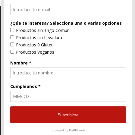
C/ Segorbe, 4 46004 Valencia
E-Mail
96 352 91 31
Enlace
Enlace
Enlace
de
de
de
Facebook
Twitter
instagram
© ZtyLe Design
AranZtyLe
developed by
AranZtyLe