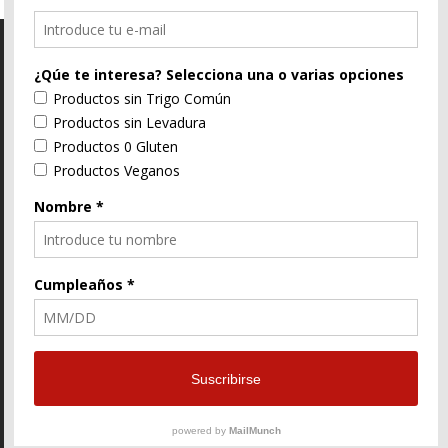
C/ Segorbe, 4 46004 Valencia
E-Mail
96 352 91 31
Enlace
Enlace
Enlace
de
de
de
Facebook
Twitter
instagram
© ZtyLe Design
AranZtyLe
developed by
AranZtyLe