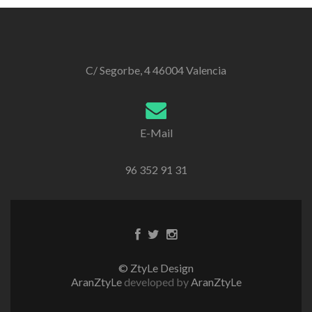
C/ Segorbe, 4 46004 Valencia
E-Mail
96 352 91 31
Enlace
Enlace
Enlace
de
de
de
Facebook
Twitter
instagram
© ZtyLe Design
AranZtyLe
developed by
AranZtyLe