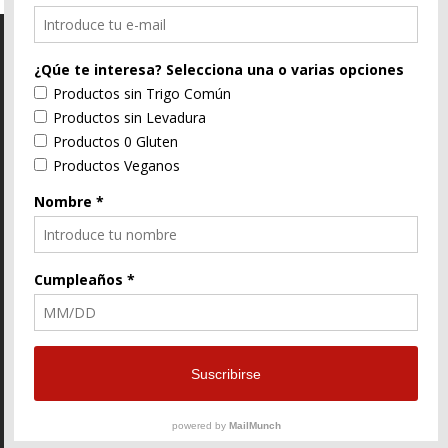
C/ Segorbe, 4 46004 Valencia
E-Mail
96 352 91 31
Enlace
Enlace
Enlace
de
de
de
Facebook
Twitter
instagram
© ZtyLe Design
AranZtyLe
developed by
AranZtyLe