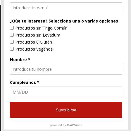
C/ Segorbe, 4 46004 Valencia
E-Mail
96 352 91 31
Enlace
Enlace
Enlace
de
de
de
Facebook
Twitter
instagram
© ZtyLe Design
AranZtyLe
developed by
AranZtyLe