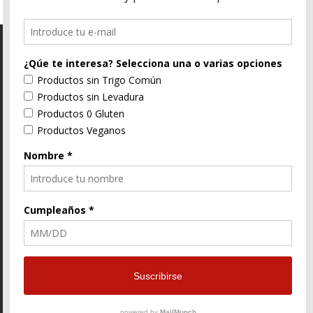
C/ Segorbe, 4 46004 Valencia
E-Mail
96 352 91 31
Enlace
Enlace
Enlace
de
de
de
Facebook
Twitter
instagram
© ZtyLe Design
AranZtyLe
developed by
AranZtyLe