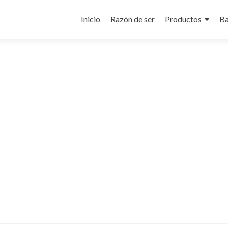
Ir
al
Inicio
Razón de ser
Productos
Ba
contenido