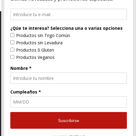
C/ Segorbe, 4 46004 Valencia
E-Mail
96 352 91 31
Enlace
Enlace
Enlace
de
de
de
Facebook
Twitter
instagram
© ZtyLe Design
AranZtyLe
developed by
AranZtyLe