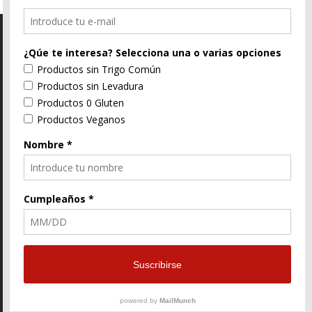
C/ Segorbe, 4 46004 Valencia
E-Mail
96 352 91 31
Enlace
Enlace
Enlace
de
de
de
Facebook
Twitter
instagram
© ZtyLe Design
AranZtyLe
developed by
AranZtyLe