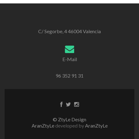
C/ Segorbe, 4 46004 Valencia
E-Mail
96 352 91 31
Enlace
Enlace
Enlace
de
de
de
Facebook
Twitter
instagram
© ZtyLe Design
AranZtyLe
developed by
AranZtyLe