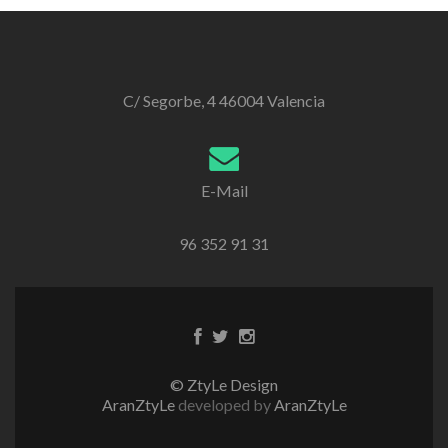
C/ Segorbe, 4 46004 Valencia
E-Mail
96 352 91 31
Enlace
Enlace
Enlace
de
de
de
Facebook
Twitter
instagram
© ZtyLe Design
AranZtyLe
developed by
AranZtyLe