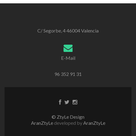
C/ Segorbe, 4 46004 Valencia
E-Mail
96 352 91 31
Enlace
Enlace
Enlace
de
de
de
Facebook
Twitter
instagram
© ZtyLe Design
AranZtyLe
developed by
AranZtyLe