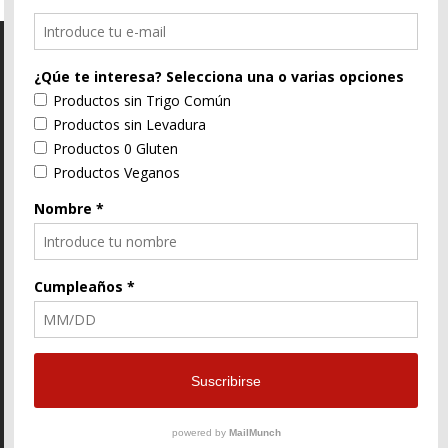
C/ Segorbe, 4 46004 Valencia
E-Mail
96 352 91 31
Enlace
Enlace
Enlace
de
de
de
Facebook
Twitter
instagram
© ZtyLe Design
AranZtyLe
developed by
AranZtyLe