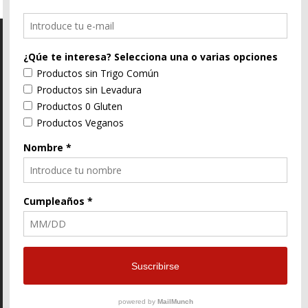
C/ Segorbe, 4 46004 Valencia
E-Mail
96 352 91 31
Enlace
Enlace
Enlace
de
de
de
Facebook
Twitter
instagram
© ZtyLe Design
AranZtyLe
developed by
AranZtyLe