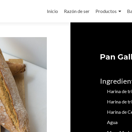
Ir
al
Inicio
Razón de ser
Productos
Ba
contenido
Pan Gal
Ingredien
Harina de t
Harina de tr
Harina de Ce
Agua