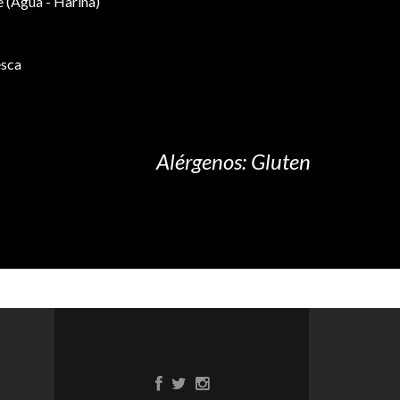
(Agua - Harina)
esca
Alérgenos: Gluten
Enlace
Enlace
Enlace
de
de
de