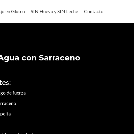
jo en Gluten
SIN Huevo y SIN Leche
Contacto
Agua con Sarraceno
tes:
igo de fuerza
arraceno
spelta