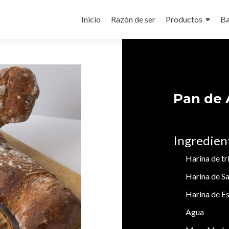
Ir
al
Inicio
Razón de ser
Productos
Ba
contenido
Pan de 
Ingredien
Harina de tr
Harina de S
Harina de E
Agua