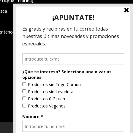
(Agua - Harina)
esca
enteno
Alérgenos: Gluten