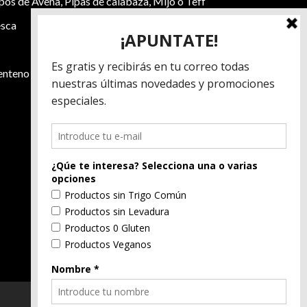
pos de Avena, Pipas de calabaza, Mijo o Teff
esca
enteno
Alérgenos: Gluten