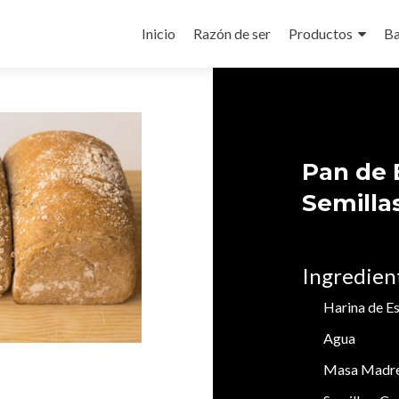
Ir
al
Inicio
Razón de ser
Productos
Ba
contenido
Pan de E
Semilla
Ingredien
Harina de Es
Agua
Masa Madre 