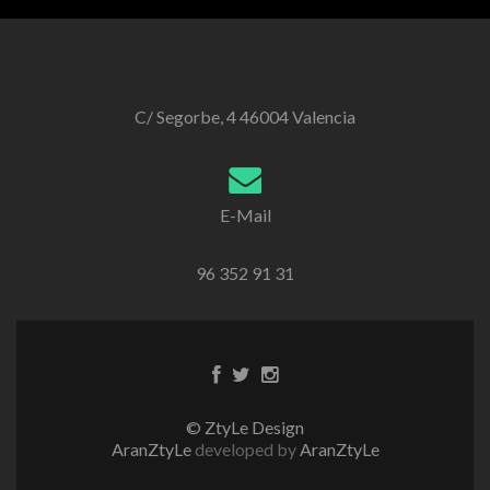
C/ Segorbe, 4 46004 Valencia
E-Mail
96 352 91 31
Enlace
Enlace
Enlace
de
de
de
Facebook
Twitter
instagram
© ZtyLe Design
AranZtyLe
developed by
AranZtyLe