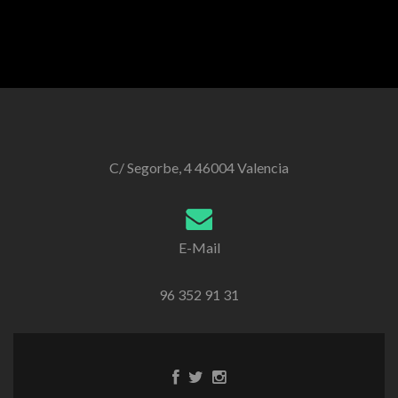
C/ Segorbe, 4 46004 Valencia
E-Mail
96 352 91 31
Enlace
Enlace
Enlace
de
de
de