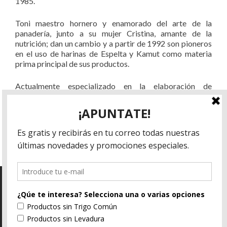
1985.
Toni maestro hornero y enamorado del arte de la
panadería, junto a su mujer Cristina, amante de la
nutrición; dan un cambio y a partir de 1992 son pioneros
en el uso de harinas de Espelta y Kamut como materia
prima principal de sus productos.
Actualmente especializado en la elaboración de
producto
Certificado
100% Ecológico
.
Con variedad de productos 0,0 gluten, especialidades
aptas para veganos y personas con alergias e
intolerancias. Regentado por el maestro artesano
Luis
Montoya
.
C/ Segorbe, 4 46004 Valencia