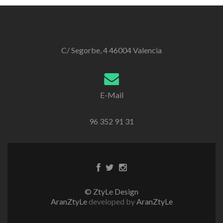
C/ Segorbe, 4 46004 Valencia
E-Mail
96 352 91 31
Enlace
Enlace
Enlace
de
de
de
Facebook
Twitter
instagram
© ZtyLe Design
AranZtyLe
developed by
AranZtyLe