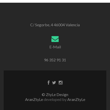
C/ Segorbe, 4 46004 Valencia
E-Mail
96 352 91 31
Enlace
Enlace
Enlace
de
de
de
Facebook
Twitter
instagram
© ZtyLe Design
AranZtyLe
developed by
AranZtyLe